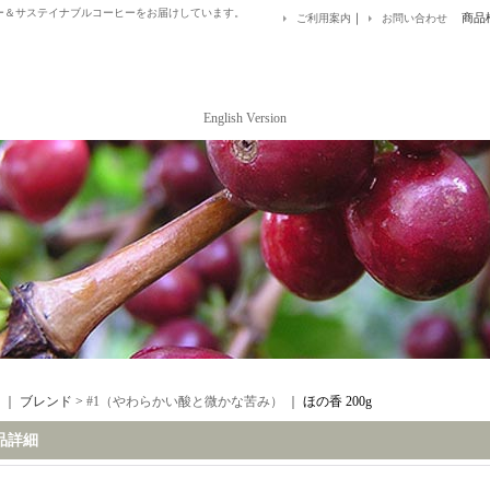
ー＆サステイナブルコーヒーをお届けしています。
｜
商品
ご利用案内
お問い合わせ
English Version
｜ ブレンド >
#1（やわらかい酸と微かな苦み）
｜
ほの香 200g
品詳細