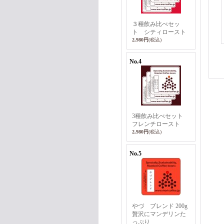
３種飲み比べセッ
ト シティロースト
2,980円
(税込)
No.4
3種飲み比べセット
フレンチロースト
2,980円
(税込)
No.5
やづ ブレンド 200g
贅沢にマンデリンた
っぷり