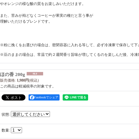
やオレンジの様な酸の質をお楽しみいただけます。
また、苦みが殆どなくコーヒーが果実の種だと言う事が
理解いただけるブレンドです。
※粉に挽くをお選びの場合は、密閉容器に入れる等して、必ず冷凍庫で保存して下
※豆のままの場合は、常温で約２週間香り旨味が増してくるのを楽しんだ後、冷凍
ほの香 200g
販売価格
:
1,980円
(税込)
この商品は軽減税率の対象です。
Facebookでシェア
状態
:
数量
: