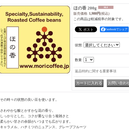
ほの香 200g
販売価格
:
1,980円
(税込)
この商品は軽減税率の対象です。
Facebookでシェア
状態
:
数量
:
返品特約に関する重要事項
｜
その時々の状態の良い豆を使います。
さわやかな酸とかすかな花の香り。
しっかりとした、コクが重なり合う複雑さと
柔らかい甘さの余韻がいつまでも広がります。
キャラメル、ハチミツのニュアンス、グレープフルーツ