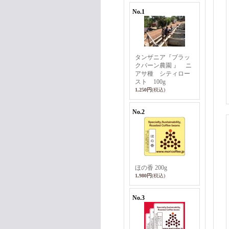
No.1
タンザニア『ブラッ
クバーン農園 』 ニ
アサ種 シティロー
スト 100g
1,250円
(税込)
No.2
ほの香 200g
1,980円
(税込)
No.3