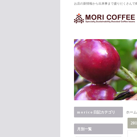
お店の新情報から出来事まで盛りだくさんで御届
m o r i c o 日記カテゴリ
ホーム
20
月別一覧