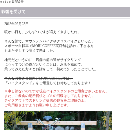
o r i c o 日記:
3
件
影響を受けて
2013年02月23日
暖かい日も、少しずつですが増えて来ましたね。
そんな訳で、マウンテンバイクやクロスバイクといった、
スポーツ自転車でMORI COFFEE実店舗を訪れて下さる方
もまた少しずつ増えて来ました。
地元だというのに、店舗の前の道がサイクリング
にうってつけの道だということは、お店を始めて、
乗ってみえた方々とお話をして、初めて知ったことでした。
そんなお客さまに向けMORI COFFEEでは、
「バイクスタンド」をご用意してお待ちしております！
※申し訳ないのですが現在バイクスタンドのご用意ございません。
また、ご飲食の場所提供とゴミの回収はしておりません。
テイクアウトでのドリンク提供の趣旨をご理解の上、
ご利用頂きますようお願い申し上げます。