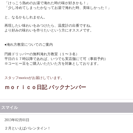
「けっこう熱めのお湯で淹れた時の味が好きかも！」
「少し冷めてしまったかなってお湯で淹れた時、美味しかった！」
と、なるかもしれません。
再現したい味わいをみつけたら、温度計の出番ですね。
より好みの味わいを作りたいという方にオススメです。
●淹れ方教室についてのご案内
円錐ドリッパーの無料淹れ方教室（１〜３名）
平日の１７時以降であれば、いつでも実店舗にて可（事前予約）
※コーヒー豆をご購入いただいた方を対象としております。
スタッフmoricoがお届けしています。
ｍｏｒｉｃｏ日記 バックナンバー
スマイル
2013年02月01日
２月といえばバレンタイン！