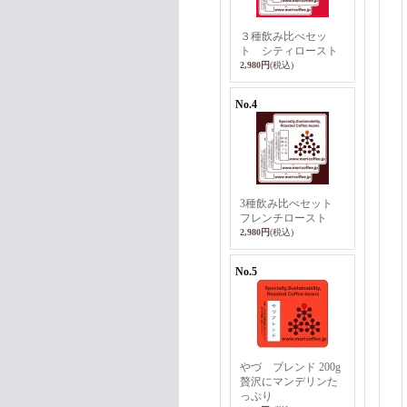
３種飲み比べセッ
ト シティロースト
2,980円
(税込)
No.4
3種飲み比べセット
フレンチロースト
2,980円
(税込)
No.5
やづ ブレンド 200g
贅沢にマンデリンた
っぷり