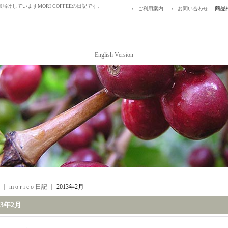
けしていますMORI COFFEEの日記です。
｜
商品
ご利用案内
お問い合わせ
English Version
｜
m o r i c o 日記
｜
2013年2月
13年2月