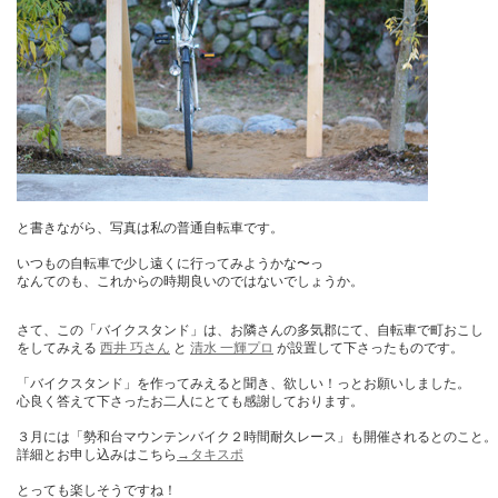
と書きながら、写真は私の普通自転車です。
いつもの自転車で少し遠くに行ってみようかな〜っ
なんてのも、これからの時期良いのではないでしょうか。
さて、この「バイクスタンド」は、お隣さんの多気郡にて、自転車で町おこし
をしてみえる
西井 巧さん
と
清水 一輝プロ
が設置して下さったものです。
「バイクスタンド」を作ってみえると聞き、欲しい！っとお願いしました。
心良く答えて下さったお二人にとても感謝しております。
３月には「勢和台マウンテンバイク２時間耐久レース」も開催されるとのこと。
詳細とお申し込みはこちら
→タキスポ
とっても楽しそうですね！