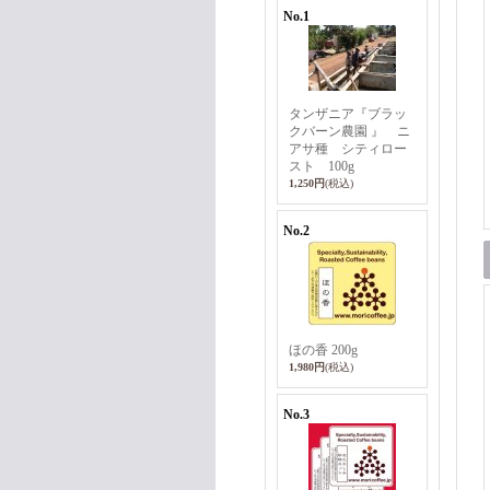
No.1
タンザニア『ブラッ
クバーン農園 』 ニ
アサ種 シティロー
スト 100g
1,250円
(税込)
No.2
ほの香 200g
1,980円
(税込)
No.3