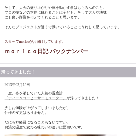
そして、大会の盛り上がりや体を動かす事はもちろんのこと、
プロの技などの本物に触れることは子ども、そして大人や地域
にも良い影響を与えてくれることと思います。
そんなプロジェクトが近くで動いていることにうれしく思っています。
スタッフmoricoがお届けしています。
ｍｏｒｉｃｏ日記 バックナンバー
帰ってきました！
2013年02月15日
一度、姿を消していた人気の温度計
『ティー＆コーヒーサーモメーター』
が帰ってきました！
少しお値段が上がってしまいましたが、
仕様の変更はありません。
なにも神経質になることもないですが、
お湯の温度で変わる味わいの違いは面白いです。