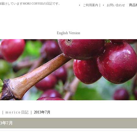
けしていますMORI COFFEEの日記です。
｜
商品
ご利用案内
お問い合わせ
English Version
｜
m o r i c o 日記
｜
2013年7月
13年7月