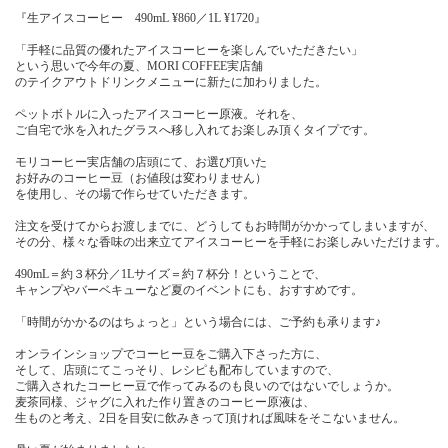
『生アイスコーヒー 490mL ¥860／1L ¥1720』
「手軽に品質の優れたアイスコーヒーを楽しんでいただきたい」
という思いで今年の夏、MORI COFFEE実店舗
のテイクアウトドリンクメニューに新たに加わりました。
ペットボトルに入ったアイスコーヒー原液。それを、
ご自宅で氷を入れたグラスへ移し入れてお楽しみ頂くタイプです。
モリコーヒー実店舗の店頭にて、お選び頂いた
お好みのコーヒー豆（お値段は変わりません）
を使用し、その場で作らせていただきます。
注文を受けてからお渡しまでに、どうしてもお時間がかかってしまいますが、
その分、様々な香味の出来立てアイスコーヒーを手軽にお楽しみいただけます。
490mL＝約３杯分／1Lサイズ＝約７杯分！ということで、
キャンプやバーベキューなど夏のイベントにも、おすすめです。
「時間がかかるのはちょっと」という場合には、ご予約も承ります♪
オンラインショップでコーヒー豆をご購入下さった方に、
そして、店頭にてこっそり、レシピも配布していますので、
ご購入されたコーヒー豆で作ってみるのも良いのではないでしょうか。
麦茶同様、ジャグに入れた作り置きのコーヒー原液は、
生ものと考え、2日を目安に飲みきって頂ければ風味をそこないません。