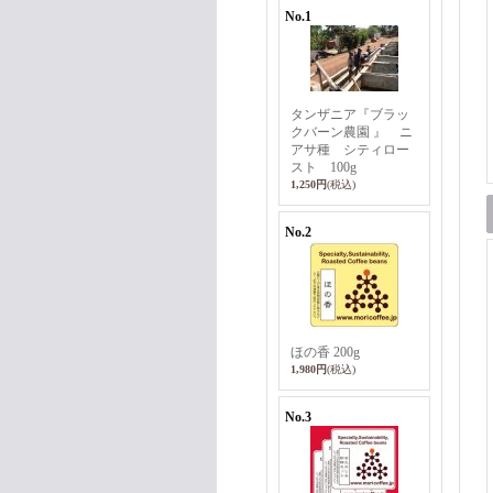
No.1
タンザニア『ブラッ
クバーン農園 』 ニ
アサ種 シティロー
スト 100g
1,250円
(税込)
No.2
ほの香 200g
1,980円
(税込)
No.3