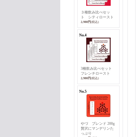
３種飲み比べセッ
ト シティロースト
2,980円
(税込)
No.4
3種飲み比べセット
フレンチロースト
2,980円
(税込)
No.5
やづ ブレンド 200g
贅沢にマンデリンた
っぷり