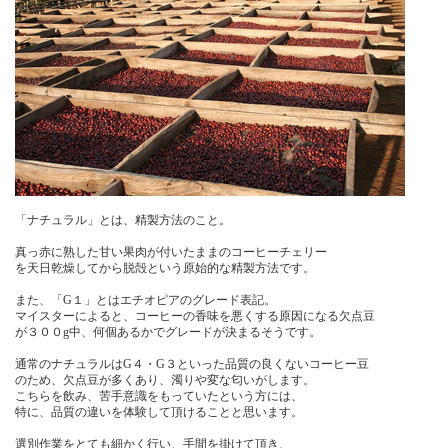
「ナチュラル」とは、精製方法のこと。
真っ赤に熟した甘い果肉が付いたままのコーヒーチェリー
を天日乾燥してから脱殻という原始的な精製方法です。
また、「G１」とはエチオピアのグレード表記。
マイスターによると、コーヒーの香味を悪くする原因になる欠点豆
が３００g中、何個あるかでグレードが決まるそうです。
通常のナチュラルはG４・G３といった品質の良くないコーヒー豆
のため、欠点豆が多くあり、濁りや変な匂いがします。
こちらを飲み、苦手意識をもっていたという方には、
特に、品質の違いを体験して頂けることと思います。
選別作業をとても細かく行い、手間を掛けて頂き、