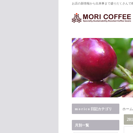
お店の新情報から出来事まで盛りだくさんで御届
m o r i c o 日記カテゴリ
ホーム
20
月別一覧