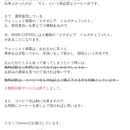
出来上がったのが、「G１」という高品質なコーヒー豆です。
さて、通常販売している
ウォッシュト精製の『エチオピア イルガチェフェG１』
も、焙煎度合いを変えて３種類あるので、
今、MORI COFFEEには４種類の『エチオピア イルガチェフェG１』
があることになります。
ウォッシュト精製は、おおまかに言うと、
果肉をはぎ取ってから、水洗いをして乾かし、脱殻という方法です。
なんだかたくさんあって迷ってしまうという時には、
無料試飲をご利用になってみてはいかがでしょうか。
お好みの香味を見つけて頂ければ幸いです。
無料試飲は、コーヒー豆を200g以上ご購入下さる方を対象としています。
※無料試飲サービスは終了しました。
また、コーヒー豆は粉に出来ますので、
お気軽にコーヒーを楽しんで頂ければと思います♪
スタッフmoricoがお届けしています。