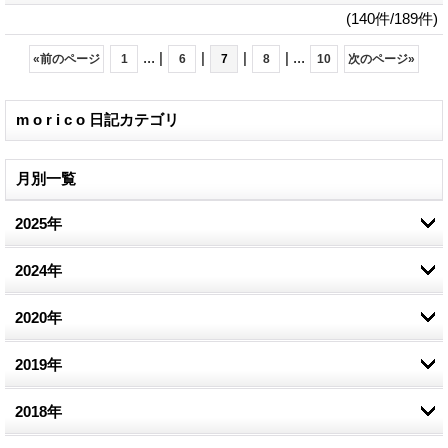
(140件/189件)
...
|
|
|
|
...
«
前のページ
1
6
7
8
10
次のページ
»
m o r i c o 日記カテゴリ
月別一覧
2025年
2024年
1月 (1)
2020年
11月 (1)
10月 (1)
2019年
9月 (1)
7月 (1)
2018年
3月 (2)