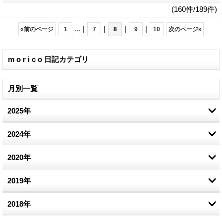
(160件/189件)
...
|
|
|
|
«
前のページ
1
7
8
9
10
次のページ
»
m o r i c o 日記カテゴリ
月別一覧
2025年
2024年
1月 (1)
2020年
11月 (1)
10月 (1)
2019年
9月 (1)
7月 (1)
2018年
3月 (2)